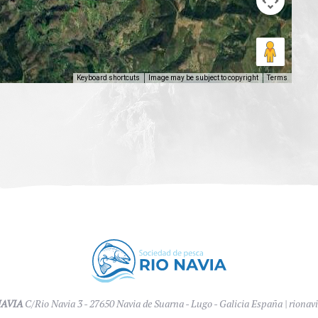
Keyboard shortcuts
Image may be subject to copyright
Terms
NAVIA
C/Rio Navia 3 - 27650 Navia de Suarna - Lugo - Galicia España |
rionav