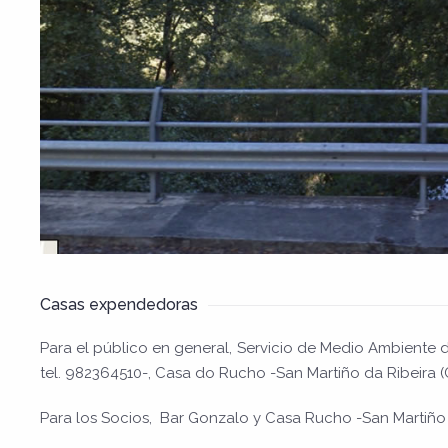
Casas expendedoras
Para el público en general, Servicio de Medio Ambiente 
tel. 982364510-, Casa do Rucho -San Martiño da Ribeira (C
Para los Socios, Bar Gonzalo y Casa Rucho -San Martiño 