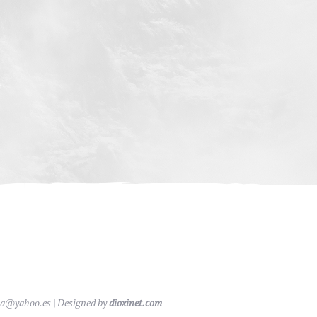
ia@yahoo.es
| Designed by
dioxinet.com