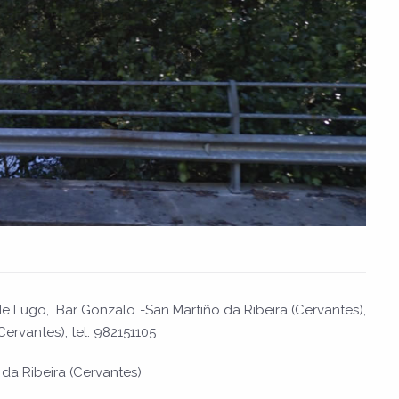
de Lugo, Bar Gonzalo -San Martiño da Ribeira (Cervantes),
ervantes), tel. 982151105
da Ribeira (Cervantes)