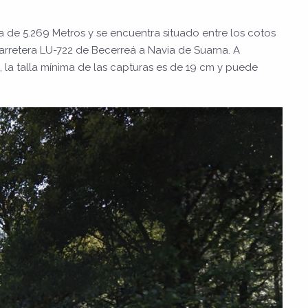
 de 5.269 Metros y se encuentra situado entre los cotos
carretera LU-722 de Becerreá a Navia de Suarna. A
a, la talla mínima de las capturas es de 19 cm y puede